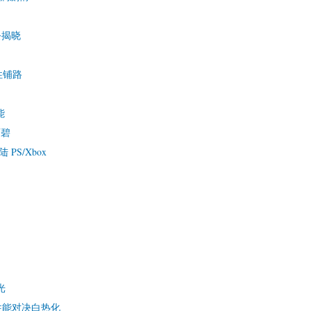
祭揭晓
性铺路
能
育碧
PS/Xbox
光
，性能对决白热化