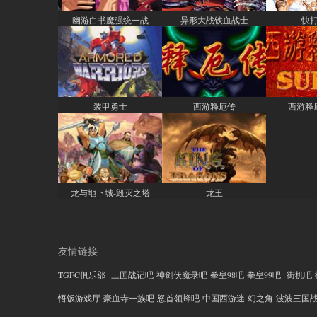
幽游白书魔强统一战
异形大战铁血战士
快
装甲勇士
西游释厄传
西游释厄
龙与地下城-毁灭之塔
龙王
友情链接
TGFC俱乐部
三国战记吧
神剑伏魔录吧
拳皇98吧
拳皇99吧
街机吧
悟饭游戏厅
豪血寺一族吧
怒首领蜂吧
中国西游迷
幻之角
波波三国