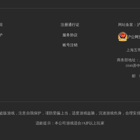
回
注册通行证
网站备案：
沪
护
服务协议
沪公网安备
账号注销
上海五
商务部地址：
1040弄
邮 编
盗版游戏，注意自我保护，谨防受骗上当，适度游戏益脑，沉迷游戏伤身，合理安
适龄提示：本公司游戏适合18岁以上玩家