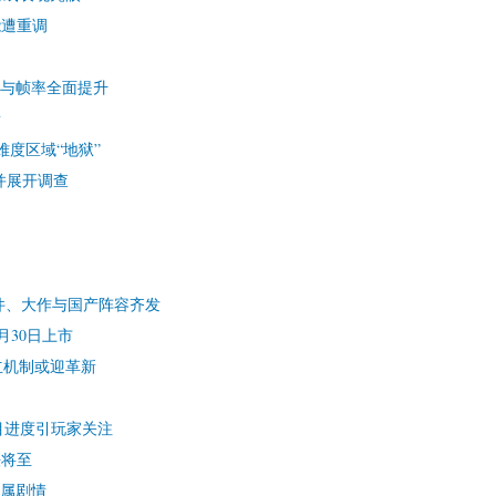
能遭重调
新，画质与帧率全面提升
新
难度区域“地狱”
并展开调查
会：新硬件、大作与国产阵容齐发
月30日上市
立机制或迎革新
目进度引玩家关注
法将至
专属剧情