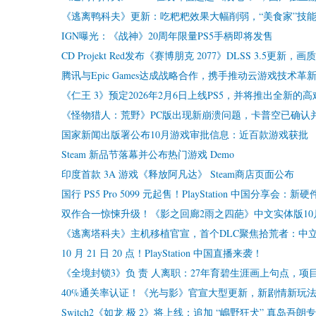
《逃离鸭科夫》更新：吃粑粑效果大幅削弱，“美食家”技
IGN曝光：《战神》20周年限量PS5手柄即将发售
CD Projekt Red发布《赛博朋克 2077》DLSS 3.5更
腾讯与Epic Games达成战略合作，携手推动云游戏技术革
《仁王 3》预定2026年2月6日上线PS5，并将推出全新的高
《怪物猎人：荒野》PC版出现新崩溃问题，卡普空已确认
国家新闻出版署公布10月游戏审批信息：近百款游戏获批
Steam 新品节落幕并公布热门游戏 Demo
印度首款 3A 游戏《释放阿凡达》 Steam商店页面公布
国行 PS5 Pro 5099 元起售！PlayStation 中国分享
双作合一惊悚升级！《影之回廊2雨之四葩》中文实体版10
《逃离塔科夫》主机移植官宣，首个DLC聚焦拾荒者：中
10 月 21 日 20 点！PlayStation 中国直播来袭！
《全境封锁3》负 责 人离职：27年育碧生涯画上句点，项
40%通关率认证！《光与影》官宣大型更新，新剧情新玩
Switch2《如龙 极 2》将上线：追加 “嶋野狂犬” 真岛吾朗