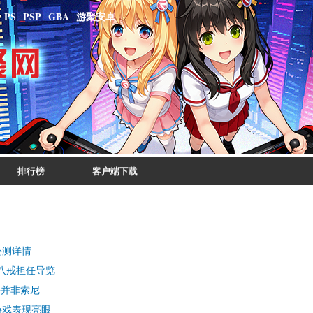
Skip to
PS
PSP
GBA
游聚安卓
main
content
排行榜
客户端下载
公测详情
C八戒担任导览
手并非索尼
游戏表现亮眼