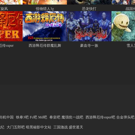
打旋风
怪物猎人3g
恐龙快打
战国
传super
西游释厄传群魔乱舞
豪血寺一族
雪人
街机中国
铁拳3吧
Fc吧
Md吧
拳皇吧
魔强统一战吧
西游释厄传super吧
合金弹头吧
战纪
大门五郎吧
暗黑秘影中文站
三国激战
盛世遮天