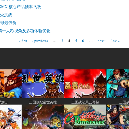
 XMX 核心产品帧率飞跃
势受挑战
全球最低价
，新增第一人称视角及多项体验优化
4
« first
‹ previous
…
3
5
6
…
next ›
last »
战纪p
三国战纪乱世英雄
三国战纪风云再起
三国战