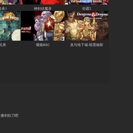
传承3
神剑伏魔录
街霸2
兄弟
饿狼RB2
龙与地下城-暗黑秘影
傲剑狂刀吧