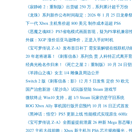
《寂静岭 2：重制版》出货破 250 万，系列累计超千万份
《龙珠》系列新作公布时间敲定：2026 年 1 月 25 日龙拳
下一代 Xbox 主机售价超 800 美元 制作成本远超 PS6
《恶魔之魂RE》PS5省电模式画面首现，疑为PS掌机兼容
外媒：XGP 涨价后亚马逊降价，正是入手好时机
《宝可梦传说 Z-A》发布首日补丁 需安装解锁在线联机功
20 年老将谢幕！《刺客信条》系列负 责 人科特正式离开
经典光枪名作归来！《死亡之屋 2：重制版》10 月 24 日登陆 
《羊蹄山之魂》女主 1/4 雕像及周边公开
Switch 2 版《刺客信条：影》12 月 5 日发售 定价 50 欧元
国产治愈新游《星沙岛》试玩版登陆 Steam 游戏节
微软终止 Win10 支持，超 1/3 Steam 玩家仍坚守旧系统
ROG Xbox Ally 掌机国行版开启预约 10 月 16 日正式首发
《黑神话：悟空》PS5 更新上线 性能模式实现原生 60Hz
《宝可梦传说 Z-A》全图鉴提前泄露 26 种新 Mega 形态曝
2027 主机大战前瞻：Xbox 新主机与 PS6 芯片规格曝光