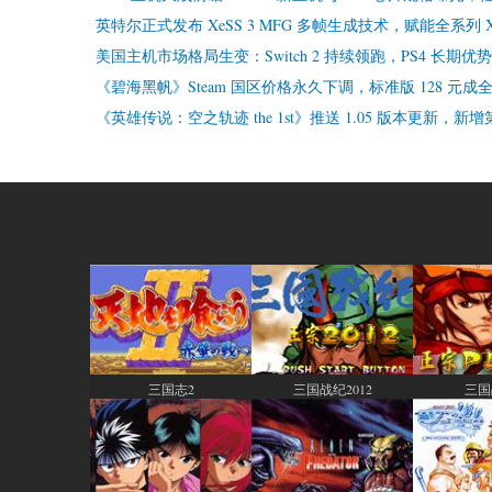
英特尔正式发布 XeSS 3 MFG 多帧生成技术，赋能全系列
美国主机市场格局生变：Switch 2 持续领跑，PS4 长期优
《碧海黑帆》Steam 国区价格永久下调，标准版 128 元成
《英雄传说：空之轨迹 the 1st》推送 1.05 版本更新
Pages
三国志2
三国战纪2012
三国