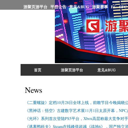
游聚页游平台
平台公告
意见&BUG
游聚赛事
FC
SFC
首页
游聚页游平台
意见&BUG
Main menu
News
《二重螺旋》定档10月28日全球上线，前瞻节目今晚揭晓
《黑神话：悟空》古建数字艺术展11月1日太原开幕，NP
《光环》系列首次登陆PS5平台，Xbox高层称最大竞争对
《逃离鸭科夫》Steam在线峰值超越《战地6》，国产独立