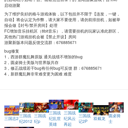
启动游聚
为了维护良好的格斗游戏体验，以下包括并不限于【连发，一键，
自动】将会认定为作弊，请大家不要使用，请勿前排挂机，如被举
报会做【封号/禁开房间】处理
FC增加音乐挂机区（8bit音乐），请需要挂机的玩家认准此群区，
其他热门游戏挂机会被【禁止开设】房间
游聚新版本问题反馈交流群：676885671
bug修复
1，西游群魔乱舞原版 通关战绩不增加的bug
2，圆桌骑士美版与世界版共存
3，修正战绩若干bug有任何bug可反馈 群：676885671
4，新群魔乱舞非常难变更为困难 难度
三国战
三国战
三国战
圆桌骑
三国战
三国战
纪乱世
双截龙
三国志2
纪风云
纪2012
士
纪p
记2P
英雄
再起