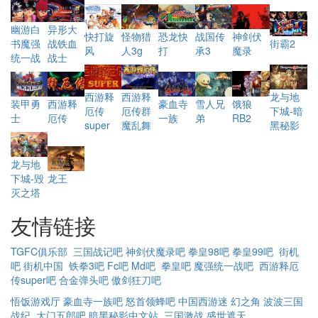
幽游白
异形大
恐龙快
快打旋
怪物猎
战国传
神剑伏
书魔强
战铁血
街霸2
打
风
人3g
承3
魔录
统一战
战士
西游释
西游释
龙与地
西游释
豪血寺
饿狼
装甲勇
雪人兄
厄传群
厄传
下城-暗
厄传
一族
RB2
士
弟
魔乱舞
super
黑秘影
龙与地
下城-毁
龙王
灭之塔
友情链接
TGFC俱乐部
三国战记吧
神剑伏魔录吧
拳皇98吧
拳皇99吧
街机
吧
街机中国
铁拳3吧
Fc吧
Md吧
拳皇吧
魔强统一战吧
西游释厄
传super吧
合金弹头吧
傲剑狂刀吧
悟饭游戏厅
豪血寺一族吧
怒首领蜂吧
中国西游迷
幻之角
波波三国
战纪
大门五郎吧
暗黑秘影中文站
三国激战
盛世遮天