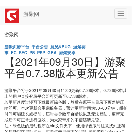
Skip
游聚网
Toggl
to
naviga
main
content
游聚网
游聚页游平台
平台公告
意见&BUG
游聚赛
事
FC
SFC
PS
PSP
GBA
游聚安卓
【2021年09月30日】游聚
平台0.7.38版本更新公告
游聚平台将于2021年09月30日11:00更新0.7.38版本。0.736版本以
上的用户直接登录平台即可更新至0.7.38版本。
若更新速度过慢可下载最新绿色版，然后在原平台目录下覆盖解压
缩即可。本次更新会重启服务器，预计更新时间为30~60分钟，维护
时间可能延长或提前，届时会导致平台断线以及无法登陆，更新完
成后即可正常进行游戏，为大家带来的不便还请见谅。
注：绿色版的启动程序在bin文件夹下，使用绿色版时注意找到正确
的启动程序启动平台。或者点击目录下的“启动游聚游戏平台.exe ”