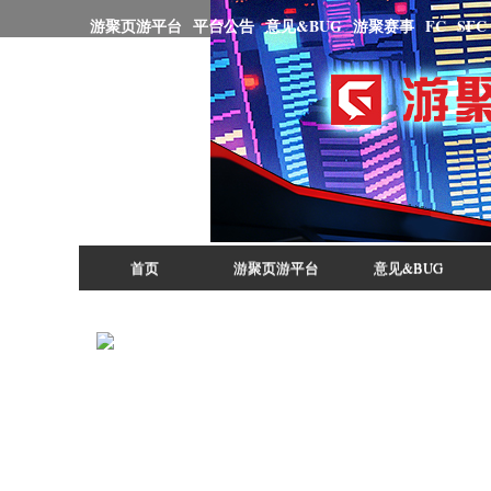
游聚页游平台
平台公告
意见&BUG
游聚赛事
FC
SFC
首页
游聚页游平台
意见&BUG
Main menu