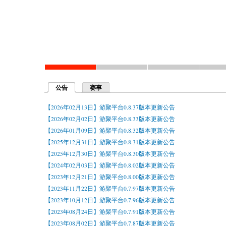
(active tab)
公告
赛事
【2026年02月13日】游聚平台0.8.37版本更新公告
【2026年02月02日】游聚平台0.8.33版本更新公告
【2026年01月09日】游聚平台0.8.32版本更新公告
【2025年12月31日】游聚平台0.8.31版本更新公告
【2025年12月30日】游聚平台0.8.30版本更新公告
【2024年02月03日】游聚平台0.8.02版本更新公告
【2023年12月21日】游聚平台0.8.00版本更新公告
【2023年11月22日】游聚平台0.7.97版本更新公告
【2023年10月12日】游聚平台0.7.96版本更新公告
【2023年08月24日】游聚平台0.7.91版本更新公告
【2023年08月02日】游聚平台0.7.87版本更新公告