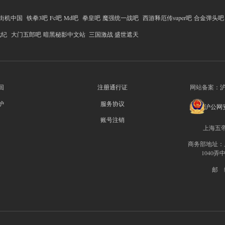
街机中国
铁拳3吧
Fc吧
Md吧
拳皇吧
魔强统一战吧
西游释厄传super吧
合金弹头吧
战纪
大门五郎吧
暗黑秘影中文站
三国激战
盛世遮天
回
注册通行证
网站备案：
沪
护
服务协议
沪公网安备
账号注销
上海五
商务部地址：
1040弄
邮 编