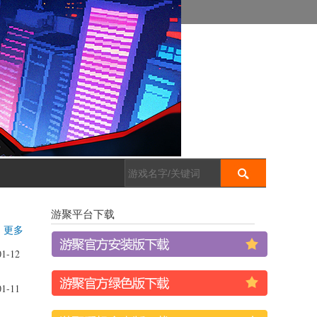
Search
Search form
游聚平台下载
更多
01-12
01-11