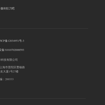
傲剑狂刀吧
ICP备12034951号-3
31010702008593
帝科技有限公司
上海市普陀区曹杨路
中友大厦1号27楼
：200333