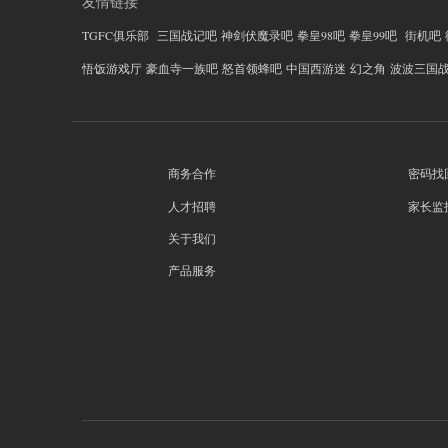
友情链接
TGFC俱乐部
三国战记吧
神剑伏魔录吧
拳皇98吧
拳皇99吧
街机吧
悟饭游戏厅
豪血寺一族吧
怒首领蜂吧
中国西游迷
幻之角
波波三国
商务合作
密码找
人才招聘
家长监
关于我们
产品服务