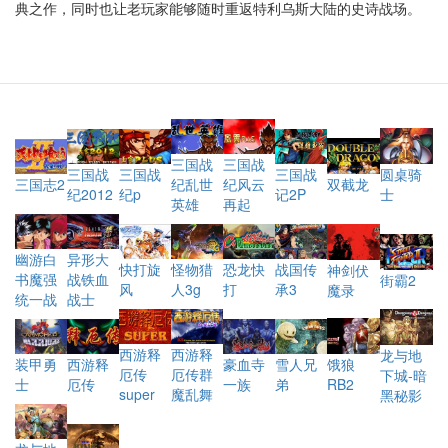
典之作，同时也让老玩家能够随时重返特利乌斯大陆的史诗战场。
三国战
三国战
三国战
圆桌骑
三国战
三国战
纪乱世
双截龙
三国志2
纪风云
纪2012
士
纪p
记2P
英雄
再起
幽游白
异形大
恐龙快
快打旋
怪物猎
战国传
神剑伏
书魔强
战铁血
街霸2
打
风
人3g
承3
魔录
统一战
战士
西游释
西游释
龙与地
西游释
豪血寺
饿狼
装甲勇
雪人兄
厄传群
厄传
下城-暗
厄传
一族
RB2
士
弟
魔乱舞
super
黑秘影