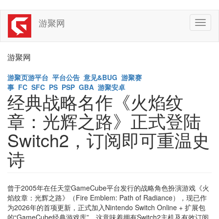
Skip
游聚网
Toggl
to
naviga
main
content
游聚网
游聚页游平台
平台公告
意见&BUG
游聚赛
事
FC
SFC
PS
PSP
GBA
游聚安卓
经典战略名作《火焰纹
章：光辉之路》正式登陆
Switch2，订阅即可重温史
诗
曾于2005年在任天堂GameCube平台发行的战略角色扮演游戏《火
焰纹章：光辉之路》（Fire Emblem: Path of Radiance），现已作
为2026年的首项更新，正式加入Nintendo Switch Online + 扩展包
的“GameCube经典游戏库”。这意味着拥有Switch2主机及有效订阅