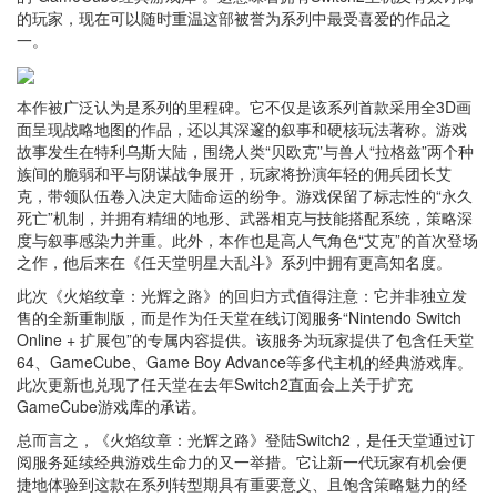
的玩家，现在可以随时重温这部被誉为系列中最受喜爱的作品之
一。
本作被广泛认为是系列的里程碑。它不仅是该系列首款采用全3D画
面呈现战略地图的作品，还以其深邃的叙事和硬核玩法著称。游戏
故事发生在特利乌斯大陆，围绕人类“贝欧克”与兽人“拉格兹”两个种
族间的脆弱和平与阴谋战争展开，玩家将扮演年轻的佣兵团长艾
克，带领队伍卷入决定大陆命运的纷争。游戏保留了标志性的“永久
死亡”机制，并拥有精细的地形、武器相克与技能搭配系统，策略深
度与叙事感染力并重。此外，本作也是高人气角色“艾克”的首次登场
之作，他后来在《任天堂明星大乱斗》系列中拥有更高知名度。
此次《火焰纹章：光辉之路》的回归方式值得注意：它并非独立发
售的全新重制版，而是作为任天堂在线订阅服务“Nintendo Switch
Online + 扩展包”的专属内容提供。该服务为玩家提供了包含任天堂
64、GameCube、Game Boy Advance等多代主机的经典游戏库。
此次更新也兑现了任天堂在去年Switch2直面会上关于扩充
GameCube游戏库的承诺。
总而言之，《火焰纹章：光辉之路》登陆Switch2，是任天堂通过订
阅服务延续经典游戏生命力的又一举措。它让新一代玩家有机会便
捷地体验到这款在系列转型期具有重要意义、且饱含策略魅力的经