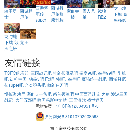
西游释
西游释
龙与地
西游释
豪血寺
饿狼
装甲勇
雪人兄
厄传群
厄传
下城-暗
厄传
一族
RB2
士
弟
魔乱舞
super
黑秘影
龙与地
下城-毁
龙王
灭之塔
友情链接
TGFC俱乐部
三国战记吧
神剑伏魔录吧
拳皇98吧
拳皇99吧
街机
吧
街机中国
铁拳3吧
Fc吧
Md吧
拳皇吧
魔强统一战吧
西游释厄
传super吧
合金弹头吧
傲剑狂刀吧
悟饭游戏厅
豪血寺一族吧
怒首领蜂吧
中国西游迷
幻之角
波波三国
战纪
大门五郎吧
暗黑秘影中文站
三国激战
盛世遮天
网站备案：
沪ICP备12034951号-3
沪公网安备31010702008593
上海五帝科技有限公司