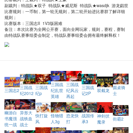
副裁判：特战队★双子 特战队★威尼斯 特战队★wasdjk 游龙戯世
比赛规则：一币制，第一轮无规则，第二轮开始进比赛群了解详细
规则；
比赛版本：三国志II 1V3版困难
备注：本次比赛为全网公开赛，面向全网玩家，规则，赛程，赛制
由特战队赛事组委会制定，特战队赛事组委会拥有最终解释权！
三国战
三国战
三国战
圆桌骑
三国战
三国战
纪乱世
双截龙
三国志2
纪风云
纪2012
士
纪p
记2P
英雄
再起
幽游白
异形大
恐龙快
快打旋
怪物猎
战国传
神剑伏
书魔强
战铁血
街霸2
打
风
人3g
承3
魔录
统一战
战士