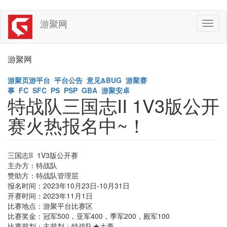
Skip
游聚网
Toggl
to
naviga
main
content
游聚网
游聚页游平台
平台公告
意见&BUG
游聚赛
事
FC
SFC
PS
PSP
GBA
游聚安卓
特战队三国志II 1V3版公开
赛火热报名中~！
三国志II 1V3版公开赛
主办方：特战队
赞助方：特战队管理层
报名时间：2023年10月23日-10月31日
开赛时间：2023年11月1日
比赛地点：游聚平台比赛区
比赛奖金：冠军500，亚军400，季军200，殿军100
比赛裁判：主裁判：特战队★土豪