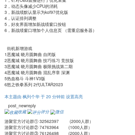
1，针对OBS直播进行了优化采集
2，动态头像减少CPU的消耗
3，新战绩默认显示为kof97优化版
4，认证排列调整
5，好友界面增加新战绩窗口按钮
6，新战绩窗口增加个人信息页 （需重启服务器）
街机新增游戏
1
恶魔城 晓月圆舞曲 自闭版
2
恶魔城 晓月圆舞曲 技巧练习 竞技版
3
恶魔城 晓月圆舞曲 极限挑战第二期
4
恶魔城 晓月圆舞曲 混乱序章 深渊
5
热血格斗 斗神1V3版
6
怒之铁拳系列 2代ULTAR2023
本主题由 枫列个华 于 20 分钟前 设置高亮
post_newreply
收藏
评分
微信
游聚官方讨论群① 32562397 (2000人群）
游聚官方讨论群② 74763964 (1000人群）
游聚官方讨论群③ 76126498 (2000人群）