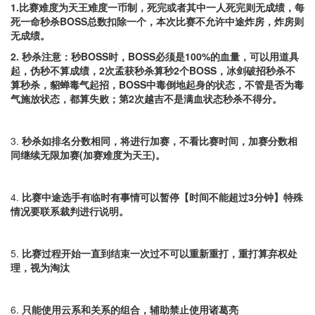
1.
比赛难度为天王难度一币制，死完或者其中一人死完则无成绩，每
死一命秒杀BOSS总数扣除一个，本次比赛不允许中途炸房，炸房则
无成绩。
2.
秒杀注意：秒BOSS时，BOSS必须是100%的血量，可以用道具
起，
伪秒不算成绩，2次孟获秒杀算秒2个BOSS，冰剑破招秒杀不
算秒杀，貂蝉毒气起招，BOSS中毒倒地起身的状态，不管是否为毒
气施放状态，都算失败；第2次越吉不是满血状态秒杀不得分。
3.
秒杀如排名分数相同，将进行加赛，不看比赛时间，加赛分数相
同继续无限加赛(加赛难度为
天王
)。
4.
比赛中途选手有临时有事情可以暂停【时间不能超过3分钟】特殊
情况要联系裁判进行说明。
5.
比赛过程开始一直到结束一次过不可以重新重打，重打算弃权处
理，视为淘汰
6.
只能使用云系和关系的组合，辅助禁止使用诸葛亮