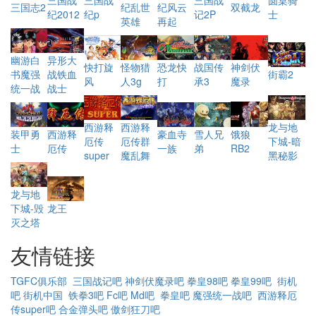
三国战
三国战
纪乱世
双截龙
三国志2
纪风云
纪2012
士
纪p
记2P
英雄
再起
幽游白
异形大
恐龙快
快打旋
怪物猎
战国传
神剑伏
书魔强
战铁血
街霸2
打
风
人3g
承3
魔录
统一战
战士
西游释
西游释
龙与地
西游释
豪血寺
饿狼
装甲勇
雪人兄
厄传群
厄传
下城-暗
厄传
一族
RB2
士
弟
魔乱舞
super
黑秘影
龙与地
下城-毁
龙王
灭之塔
友情链接
TGFC俱乐部
三国战记吧
神剑伏魔录吧
拳皇98吧
拳皇99吧
街机
吧
街机中国
铁拳3吧
Fc吧
Md吧
拳皇吧
魔强统一战吧
西游释厄
传super吧
合金弹头吧
傲剑狂刀吧