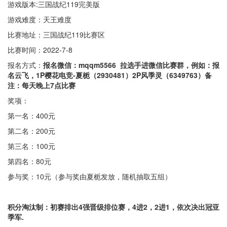
游戏版本:三国战纪119完美版
游戏难度：天王难度
比赛地址：三国战纪119比赛区
比赛时间：2022-7-8
报名方式：
报名微信：mqqm5566 拉选手进微信比赛群，
例如
：报
名云
飞
，1P
樱花电竞-夏栀
（
2930481
）2P
风季灵
（
6349763
）备
注：
每天
晚上7点
比赛
奖项：
第一名：400元
第二名：200元
第三名：100元
第四名：80元
参与奖：10元（参与奖由夏栀发放，随机抽取五组）
积分淘汰制：初赛排出4强晋级排位赛，4进2，2进1，依次决出冠亚
季军.