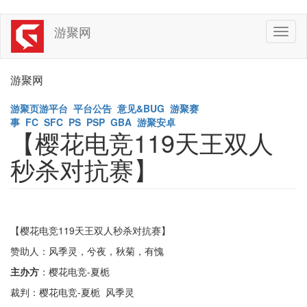
Skip
游聚网
Toggl
to
naviga
main
content
游聚网
游聚页游平台
平台公告
意见&BUG
游聚赛
事
FC
SFC
PS
PSP
GBA
游聚安卓
【樱花电竞119天王双人
秒杀对抗赛】
【樱花电竞119天王双人秒杀对抗赛】
赞助人：风季灵，兮夜，秋菊，有愧
主办方
：樱花电竞-夏栀
裁判：樱花电竞-夏栀 风季灵